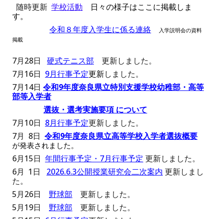
随時更新
学校活動
日々の様子はここに掲載しま
す。
令和
８
年度入学
生に係る連絡
入学説明会の資料
掲載
7
月
28
日
硬式テニス部
更新しました。
7月16日
9月行事予定
更新
しました。
7月14日
令和9年度奈良県立特別支援学校幼稚部・高等
部等入学者
選抜・選考実施要項 について
7月10日
8月行事予定
更新しました。
7月 8日
令和9年度奈良県立高等学校入学者選抜概要
が発表されました。
6月15日
年間行事予定・7月行事予定
更新しました。
6
月 1日
2026.6.3公開授業研究会
二
次案内
更新しまし
た。
5月26日
野球部
更新しました。
5月19日
野球部
更新しました。