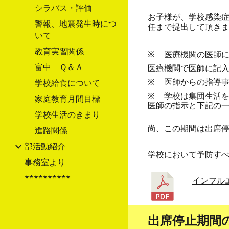
シラバス・評価
お子様が、学校感染症
警報、地震発生時につ
任まで提出して頂き
いて
教育実習関係
※
医療機関の医師
富中 Ｑ＆Ａ
医療機関で医師に記
※
医師からの指導
学校給食について
※
学校は集団生活
家庭教育月間目標
医師の指示と下記の
学校生活のきまり
尚、この期間は出席
進路関係
部活動紹介
学校において予防す
事務室より
**********
インフル
出席停止期間